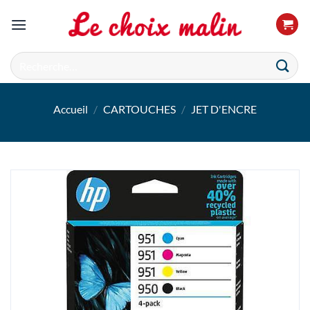
Passer
au
contenu
Recherche
pour :
Accueil
/
CARTOUCHES
/
JET D'ENCRE