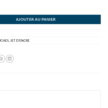
ACK 953 BK-C-M-Y CARTOUCHE
AJOUTER AU PANIER
UCHES
,
JET D'ENCRE