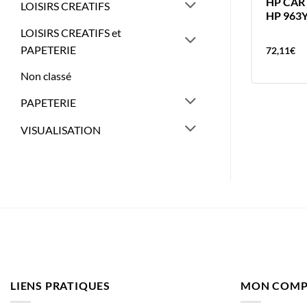
HP PACK 963BCMY 4
HP CAR
LOISIRS CREATIFS
CARTOUCHES HP963
HP 963
LOISIRS CREATIFS et
PAPETERIE
168,37
€
72,11
€
Non classé
PAPETERIE
VISUALISATION
LIENS PRATIQUES
MON COMP