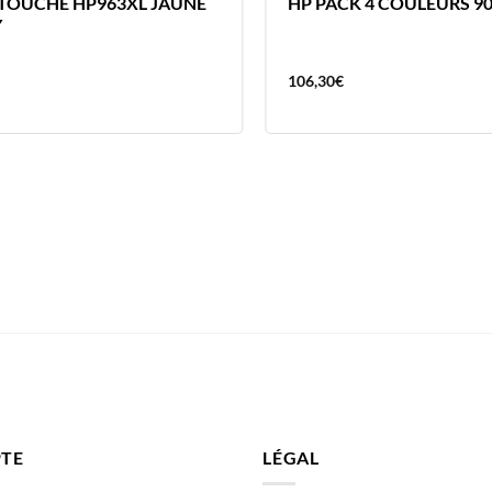
TOUCHE HP963XL JAUNE
HP PACK 4 COULEURS 9
Y
106,30
€
TE
LÉGAL