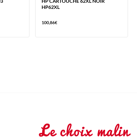
03
HP CARTOUCHE 62XL NOIR
HP62XL
100,86
€