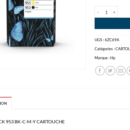
quantité de HP P
UGS :
6ZC69A
Catégories :
CARTO
Marque :
Hp
ION
CK 953 BK-C-M-Y CARTOUCHE