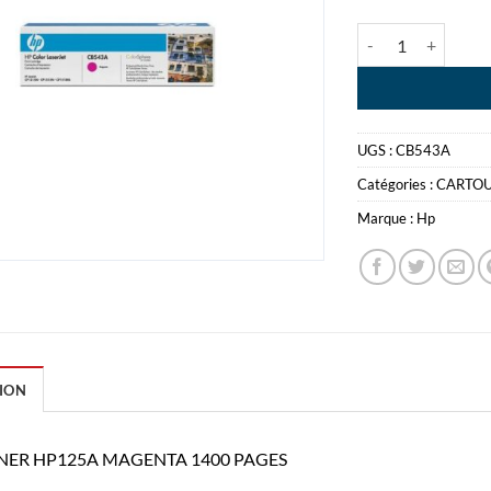
quantité de HP T
UGS :
CB543A
Catégories :
CARTO
Marque :
Hp
ION
NER HP125A MAGENTA 1400 PAGES