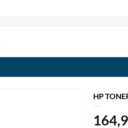
t
HP TONE
164,