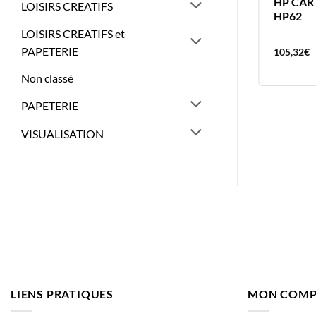
EPSON ENCRE 104 NOIR ECOTANK
HP CAR
LOISIRS CREATIFS
4500 PAGES – 70ML
HP62
LOISIRS CREATIFS et
PAPETERIE
18,51
€
105,32
€
Non classé
PAPETERIE
VISUALISATION
LIENS PRATIQUES
MON COMP