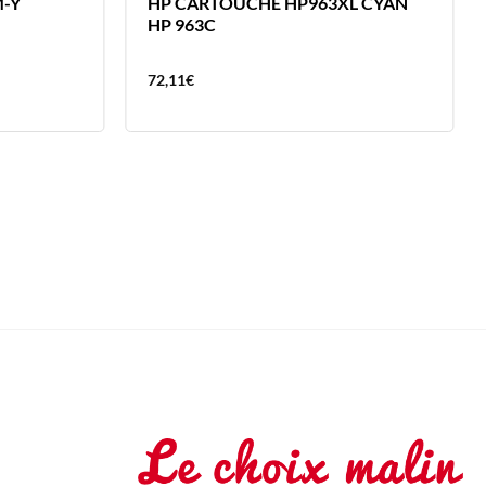
M-Y
HP CARTOUCHE HP963XL CYAN
HP 963C
72,11
€