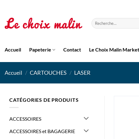
Passer
au
contenu
Recherche
pour :
Accueil
Papeterie
Contact
Le Choix Malin Marke
Accueil
/
CARTOUCHES
/
LASER
CATÉGORIES DE PRODUITS
ACCESSOIRES
ACCESSOIRES et BAGAGERIE