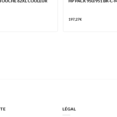
TOUCHE 62XL COULEUR
HP PACK 950/951 BK-C-
197,27
€
TE
LÉGAL