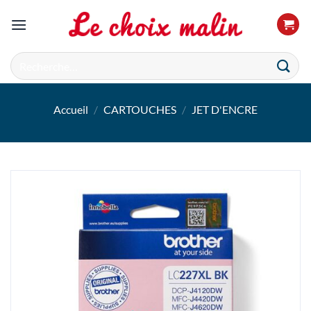
Passer
au
contenu
Recherche
pour :
Accueil
/
CARTOUCHES
/
JET D'ENCRE