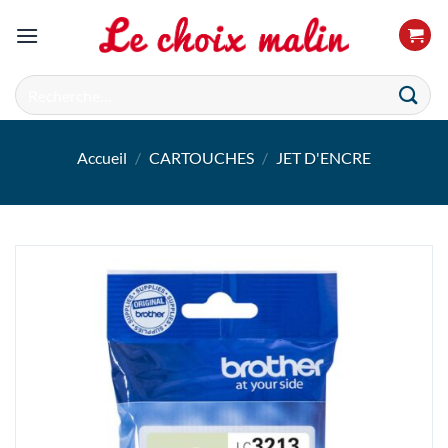
Passer
au
contenu
Recherche
pour :
Accueil
/
CARTOUCHES
/
JET D'ENCRE