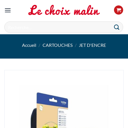
Passer
au
contenu
Recherche
pour :
Accueil
/
CARTOUCHES
/
JET D'ENCRE