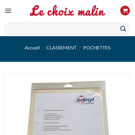
Passer
au
contenu
Recherche
pour :
Accueil
/
CLASSEMENT
/
POCHETTES