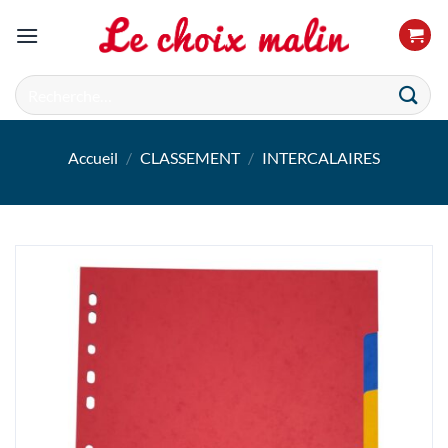
Passer
au
contenu
Recherche
pour :
Accueil
/
CLASSEMENT
/
INTERCALAIRES