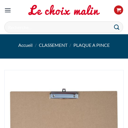
Passer
au
contenu
Recherche
pour :
Accueil
/
CLASSEMENT
/
PLAQUE A PINCE