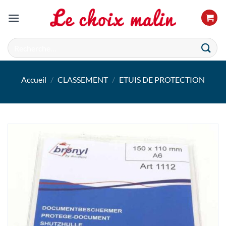
Passer
au
contenu
Recherche
pour :
Accueil
/
CLASSEMENT
/
ETUIS DE PROTECTION