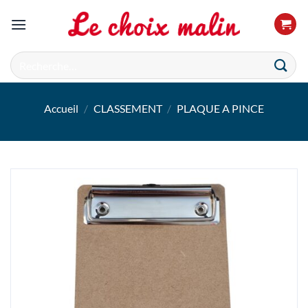
Passer
au
contenu
Recherche
pour :
Accueil
/
CLASSEMENT
/
PLAQUE A PINCE