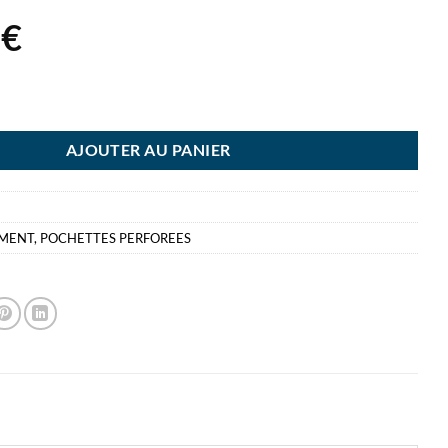
8
€
 10 POCH PERFO 20/100 EXTE LISSE EXTENSIBLE SOUFFLET 20MM CAPA
AJOUTER AU PANIER
EMENT
,
POCHETTES PERFOREES