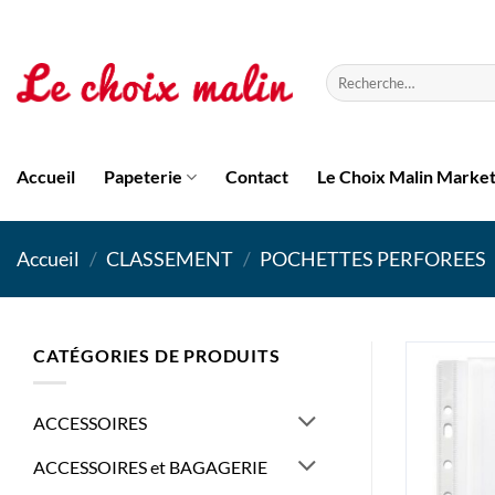
Passer
au
contenu
Recherche
pour :
Accueil
Papeterie
Contact
Le Choix Malin Marke
Accueil
/
CLASSEMENT
/
POCHETTES PERFOREES
CATÉGORIES DE PRODUITS
ACCESSOIRES
ACCESSOIRES et BAGAGERIE