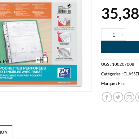
35,3
quantité de ELBA
UGS :
100207008
Catégories :
CLASS
Marque :
Elba
ION