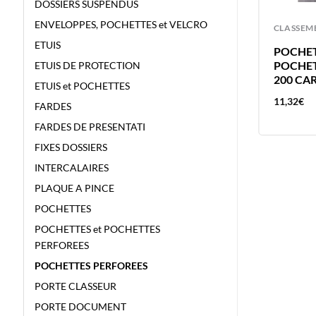
DOSSIERS SUSPENDUS
ENVELOPPES, POCHETTES et VELCRO
CLASSEMENT
CLASSEM
ETUIS
R
POCHETTES PERFOREES BLEU 50P
POCHETT
BRONYL SACHET
POCHET
ETUIS DE PROTECTION
200 CAR
ETUIS et POCHETTES
10,18
€
11,32
€
FARDES
FARDES DE PRESENTATI
FIXES DOSSIERS
INTERCALAIRES
PLAQUE A PINCE
POCHETTES
POCHETTES et POCHETTES
PERFOREES
POCHETTES PERFOREES
PORTE CLASSEUR
PORTE DOCUMENT