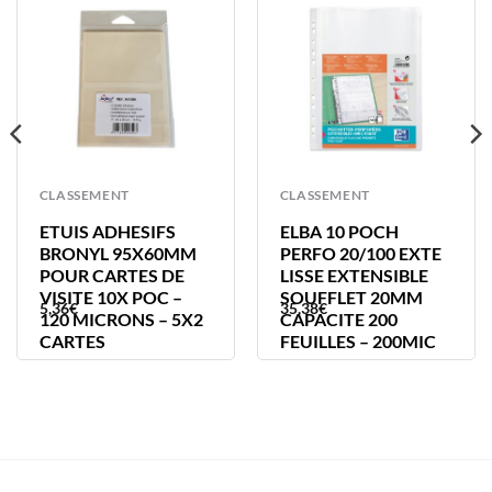
CLASSEMENT
CLASSEMENT
ETUIS ADHESIFS
ELBA 10 POCH
BRONYL 95X60MM
PERFO 20/100 EXTE
POUR CARTES DE
LISSE EXTENSIBLE
VISITE 10X POC –
SOUFFLET 20MM
5,36
€
35,38
€
120 MICRONS – 5X2
CAPACITE 200
CARTES
FEUILLES – 200MIC