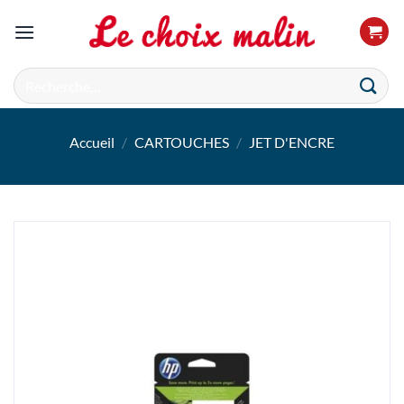
Passer
au
contenu
Recherche
pour :
Accueil
/
CARTOUCHES
/
JET D'ENCRE