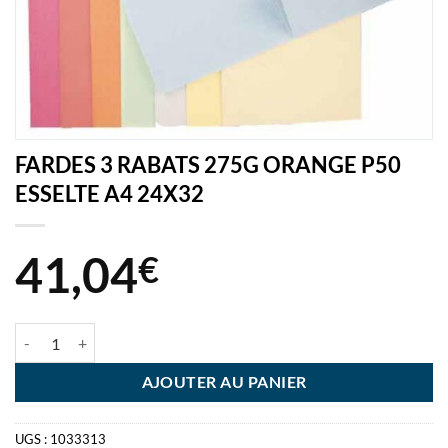
FARDES 3 RABATS 275G ORANGE P50
ESSELTE A4 24X32
41,04
€
quantité de FARDES 3 RABATS 275G ORANGE P50 ESSELTE A4 24X
AJOUTER AU PANIER
UGS :
1033313