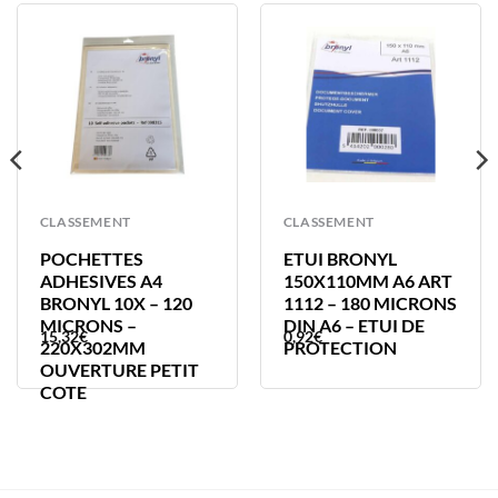
CLASSEMENT
CLASSEMENT
POCHETTES
ETUI BRONYL
ADHESIVES A4
150X110MM A6 ART
BRONYL 10X – 120
1112 – 180 MICRONS
MICRONS –
DIN A6 – ETUI DE
15,32
€
0,92
€
220X302MM
PROTECTION
OUVERTURE PETIT
COTE