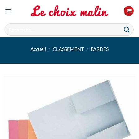
Passer
au
contenu
Recherche
pour :
Accueil
/
CLASSEMENT
/
FARDES