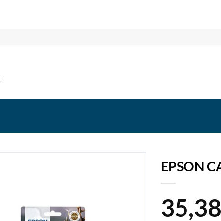
t
EPSON C
35,3