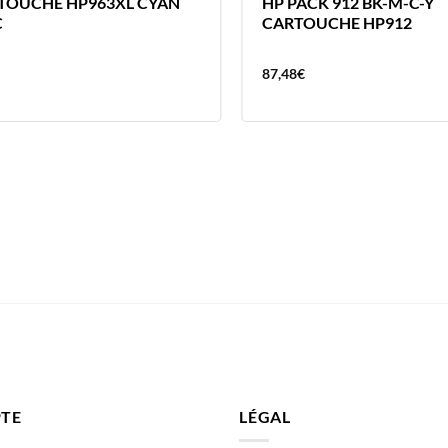
TOUCHE HP963XL CYAN
HP PACK 912 BK-M-C-Y
C
CARTOUCHE HP912
87,48
€
TE
LÉGAL