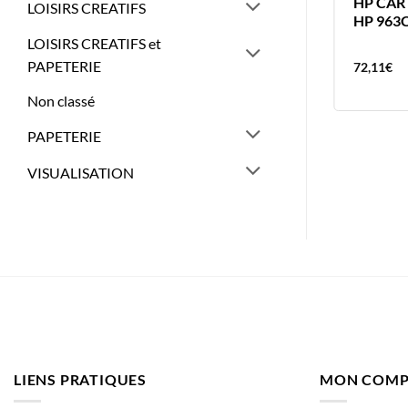
EPSON ENCRE 104 NOIR ECOTANK
HP CAR
LOISIRS CREATIFS
4500 PAGES – 70ML
HP 963
LOISIRS CREATIFS et
PAPETERIE
18,51
€
72,11
€
Non classé
PAPETERIE
VISUALISATION
LIENS PRATIQUES
MON COMP