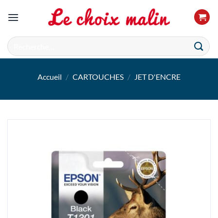
Passer
au
contenu
Recherche
pour :
Accueil
/
CARTOUCHES
/
JET D'ENCRE