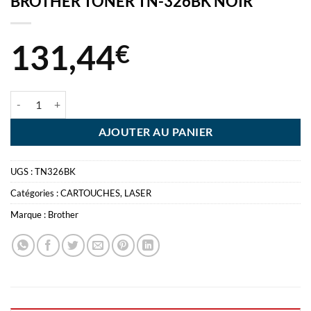
BROTHER TONER TN-326BK NOIR
131,44
€
quantité de BROTHER TONER TN-326BK NOIR
AJOUTER AU PANIER
UGS :
TN326BK
Catégories :
CARTOUCHES
,
LASER
Marque :
Brother