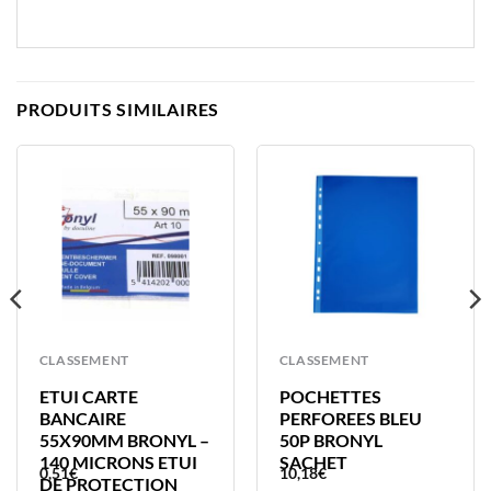
PRODUITS SIMILAIRES
CLASSEMENT
CLASSEMENT
ETUI CARTE
POCHETTES
BANCAIRE
PERFOREES BLEU
55X90MM BRONYL –
50P BRONYL
140 MICRONS ETUI
SACHET
0,51
€
10,18
€
DE PROTECTION