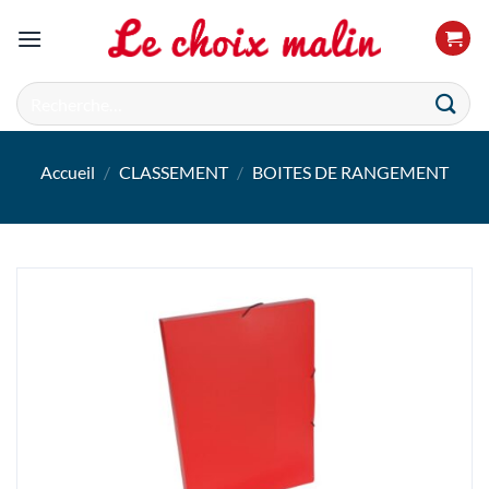
Passer
au
contenu
Recherche
pour :
Accueil
/
CLASSEMENT
/
BOITES DE RANGEMENT