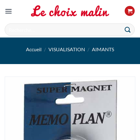
Passer
au
contenu
Recherche
pour :
Accueil
/
VISUALISATION
/
AIMANTS