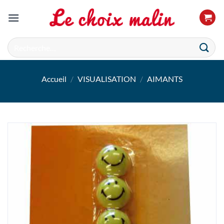
Passer
au
contenu
Recherche
pour :
Accueil
/
VISUALISATION
/
AIMANTS