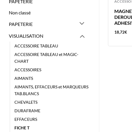
PAPETERIE
PORTE AFFICHES
ACCESSO
NOBO PORTE AFFICHE A4 248 X
MAGNE
Non classé
370 X 17 MM
DEROU
ADHESI
PAPETERIE
41,04
€
18,72
€
VISUALISATION
ACCESSOIRE TABLEAU
ACCESSOIRE TABLEAU et MAGIC-
CHART
ACCESSOIRES
AIMANTS
AIMANTS, EFFACEURS et MARQUEURS
TAB.BLANCS
CHEVALETS
DURAFRAME
EFFACEURS
FICHE T