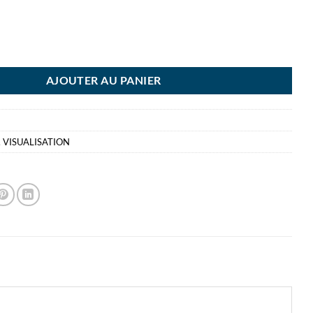
FICHES T INDICE 2 - ORANG 100 PIECES
AJOUTER AU PANIER
,
VISUALISATION