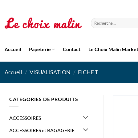
Passer
au
contenu
Recherche
pour :
Accueil
Papeterie
Contact
Le Choix Malin Marke
Accueil
/
VISUALISATION
/
FICHE T
CATÉGORIES DE PRODUITS
ACCESSOIRES
ACCESSOIRES et BAGAGERIE