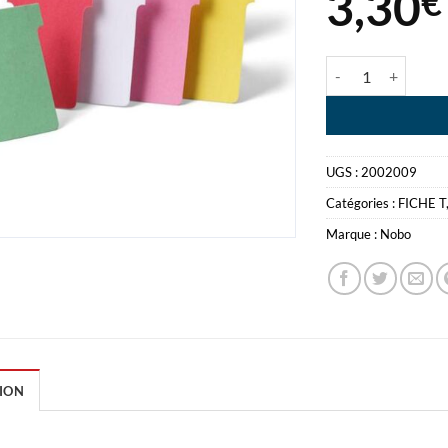
3,30
€
quantité de NOBO 
UGS :
2002009
Catégories :
FICHE T
Marque :
Nobo
ION