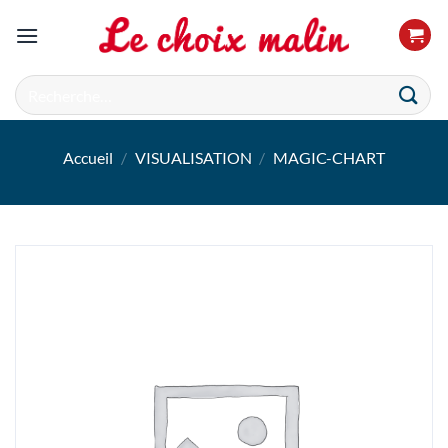
Passer
au
contenu
Recherche
pour :
Accueil
/
VISUALISATION
/
MAGIC-CHART