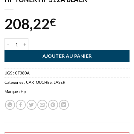
208,22
€
quantité de HP TONER HP 312A BLACK
AJOUTER AU PANIER
UGS :
CF380A
Catégories :
CARTOUCHES
,
LASER
Marque :
Hp