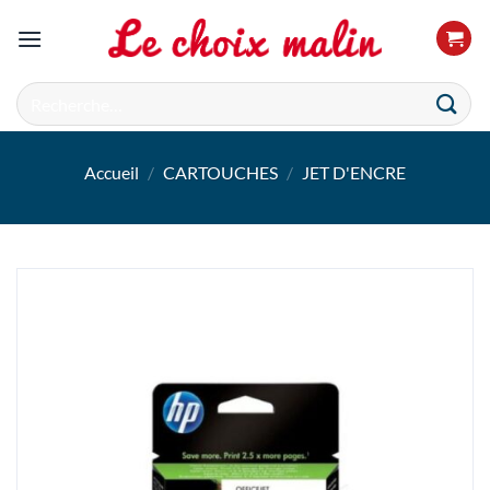
Passer
au
contenu
Recherche
pour :
Accueil
/
CARTOUCHES
/
JET D'ENCRE