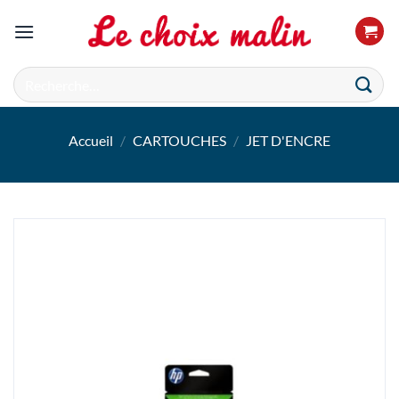
Passer
au
contenu
Recherche
pour :
Accueil
/
CARTOUCHES
/
JET D'ENCRE