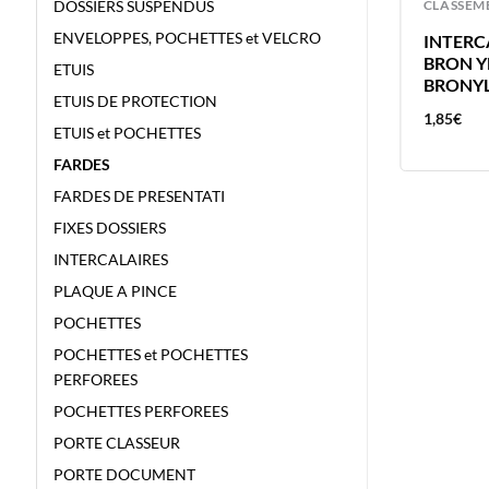
CLASSEMENT
CLASSEM
DOSSIERS SUSPENDUS
ENVELOPPES, POCHETTES et VELCRO
PLAQUE A PINCE BRONYL A4 NOIR
INTERC
L
+ ESPACE DOCUMENTS SIMILI
BRON YL
ETUIS
BRONYL
ETUIS DE PROTECTION
43,81
€
1,85
€
ETUIS et POCHETTES
FARDES
FARDES DE PRESENTATI
FIXES DOSSIERS
INTERCALAIRES
PLAQUE A PINCE
POCHETTES
POCHETTES et POCHETTES
PERFOREES
POCHETTES PERFOREES
PORTE CLASSEUR
PORTE DOCUMENT