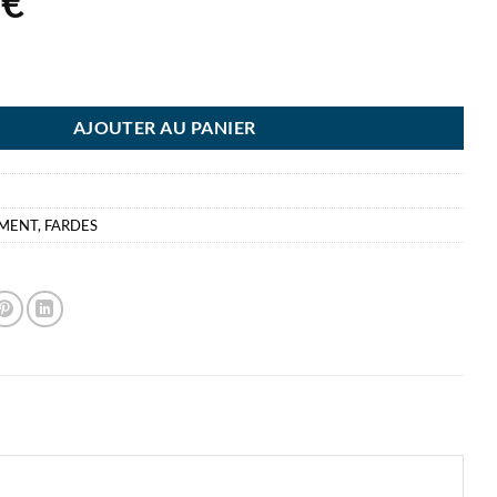
7
€
ES CHEMISE 80G ORANG P250 ESSELTE BORDS EGAUX 22X31
AJOUTER AU PANIER
EMENT
,
FARDES