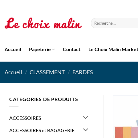
Passer
au
contenu
Recherche
pour :
Accueil
Papeterie
Contact
Le Choix Malin Marke
Accueil
/
CLASSEMENT
/
FARDES
CATÉGORIES DE PRODUITS
ACCESSOIRES
ACCESSOIRES et BAGAGERIE