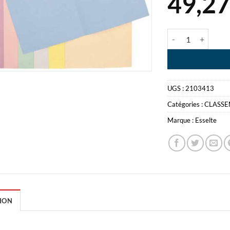
49,2
quantité de FARD
UGS :
2103413
Catégories :
CLASS
Marque :
Esselte
ION