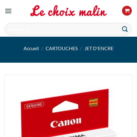
Passer
au
contenu
Recherche
pour :
Accueil
/
CARTOUCHES
/
JET D'ENCRE