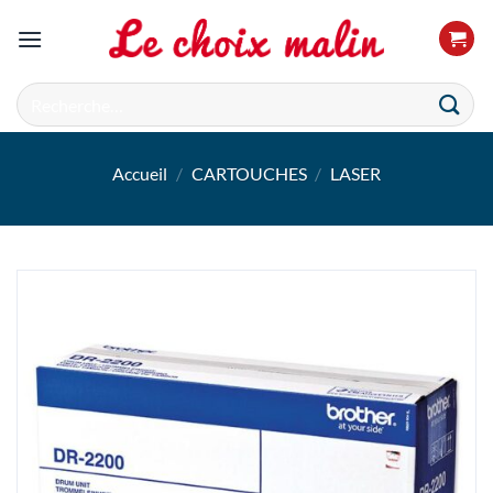
Passer
au
contenu
Recherche
pour :
Accueil
/
CARTOUCHES
/
LASER