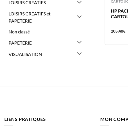
CARTOUCHES
CARTOU
LOISIRS CREATIFS
HP TONER 35A BLACK 1500 PAGES
HP PACK
LOISIRS CREATIFS et
CARTO
PAPETERIE
154,38
€
205,48
€
Non classé
PAPETERIE
VISUALISATION
LIENS PRATIQUES
MON COMP