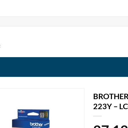
t
BROTHER
223Y – L