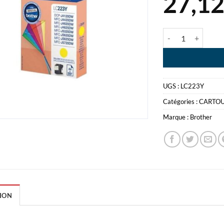
27,1
quantité de BROT
UGS :
LC223Y
Catégories :
CARTO
Marque :
Brother
ION