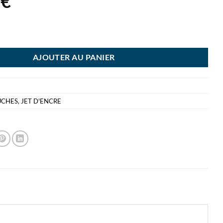
2
€
HER CARTOUCHE LC223Y JAUNE LC 223Y - LC-223Y
AJOUTER AU PANIER
UCHES
,
JET D'ENCRE