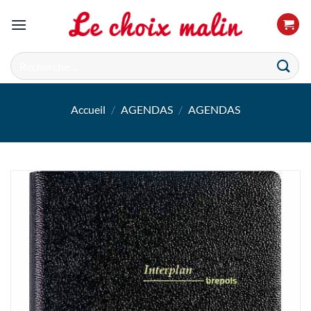
Passer
au
contenu
Recherche
pour :
Accueil
/
AGENDAS
/
AGENDAS