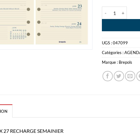
quantité de BREF
UGS :
047099
Catégories :
AGEND
Marque :
Brepols
ION
X 27 RECHARGE SEMAINIER