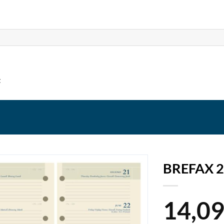
t
BREFAX 
14,0