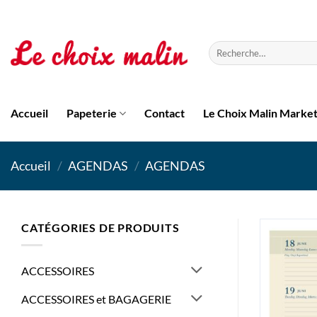
Passer
au
contenu
Recherche
pour :
Accueil
Papeterie
Contact
Le Choix Malin Marke
Accueil
/
AGENDAS
/
AGENDAS
CATÉGORIES DE PRODUITS
ACCESSOIRES
ACCESSOIRES et BAGAGERIE