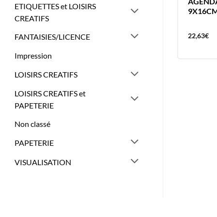
BREFAX 17 – RECHARGE
AGENDA
ETIQUETTES et LOISIRS
SEMAINIER
9X16CM
CREATIFS
16,56
€
22,63
€
FANTAISIES/LICENCE
Impression
LOISIRS CREATIFS
LOISIRS CREATIFS et
PAPETERIE
Non classé
PAPETERIE
VISUALISATION