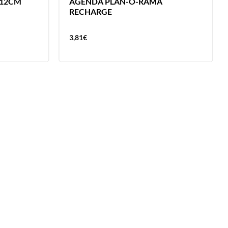
X12CM
AGENDA PLAN-O-RAMA
RECHARGE
3,81
€