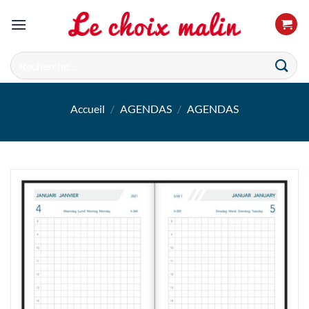
Passer
au
contenu
Recherche
pour :
Accueil
/
AGENDAS
/
AGENDAS