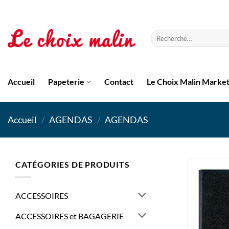
Passer
au
contenu
Recherche
pour :
Accueil
Papeterie
Contact
Le Choix Malin Marke
Accueil
/
AGENDAS
/
AGENDAS
CATÉGORIES DE PRODUITS
ACCESSOIRES
ACCESSOIRES et BAGAGERIE