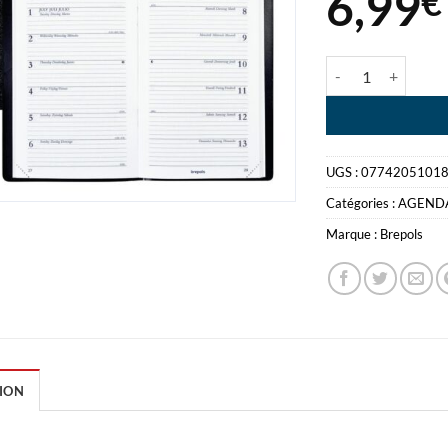
6,99
€
quantité de AGE
UGS :
0774205101
Catégories :
AGEND
Marque :
Brepols
ION