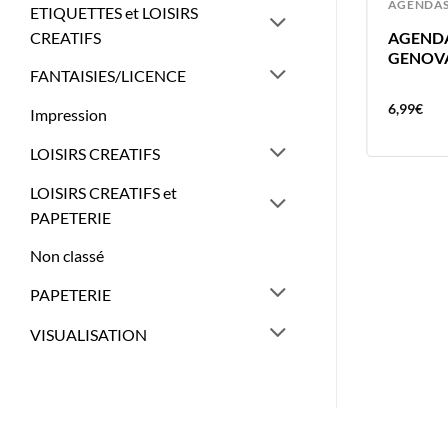
AGENDAS
AGENDA
ETIQUETTES et LOISIRS
CREATIFS
AGENDA ARMADA BLEU 7X10CM
AGENDA
T
SETA
GENOV
FANTAISIES/LICENCE
4,73
€
6,99
€
Impression
LOISIRS CREATIFS
LOISIRS CREATIFS et
PAPETERIE
Non classé
PAPETERIE
VISUALISATION