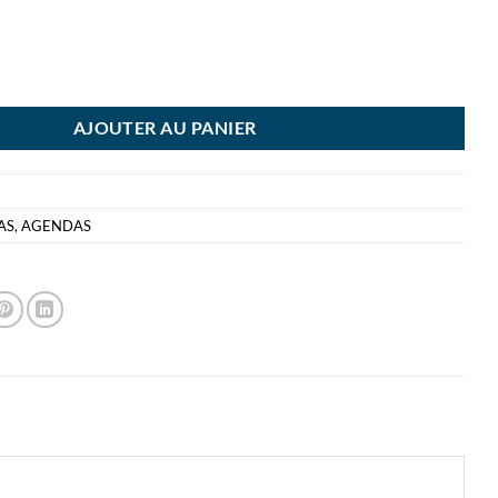
NDA BREPLAN NOIR 9X16CM GENOVA
AJOUTER AU PANIER
8
AS
,
AGENDAS