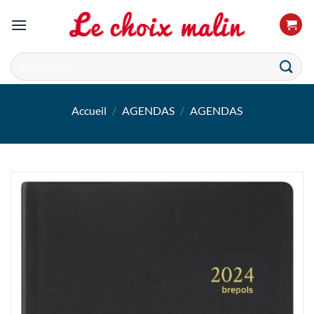
Passer
au
contenu
Recherche
pour :
Accueil
/
AGENDAS
/
AGENDAS