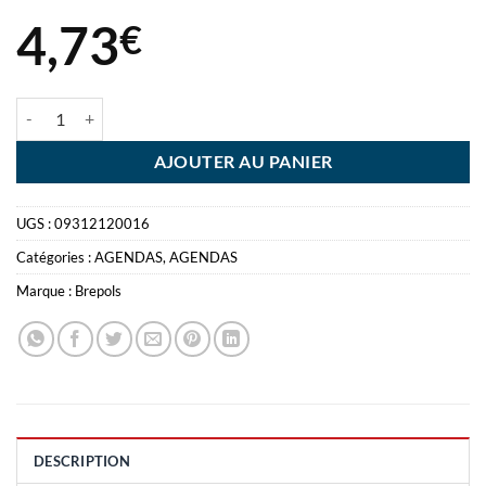
4,73
€
quantité de AGENDA ARMADA NOIR SETA 7*10CM
AJOUTER AU PANIER
UGS :
09312120016
Catégories :
AGENDAS
,
AGENDAS
Marque :
Brepols
DESCRIPTION