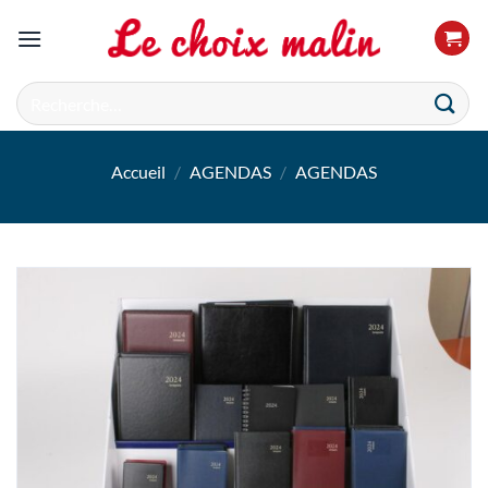
Passer
au
contenu
Recherche
pour :
Accueil
/
AGENDAS
/
AGENDAS