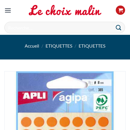
Passer
au
contenu
Recherche
pour :
Accueil
/
ETIQUETTES
/
ETIQUETTES