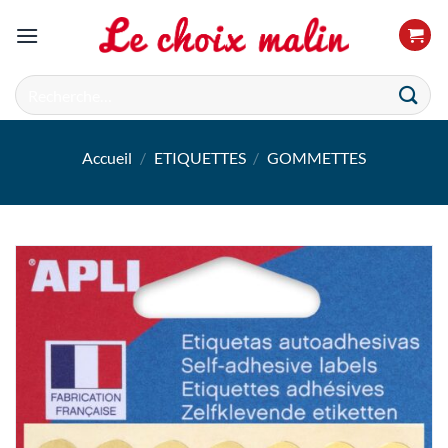
Passer
au
contenu
Recherche
pour :
Accueil
/
ETIQUETTES
/
GOMMETTES