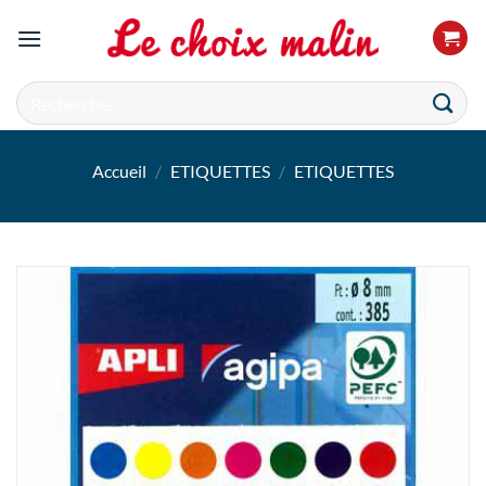
Passer
au
contenu
Recherche
pour :
Accueil
/
ETIQUETTES
/
ETIQUETTES