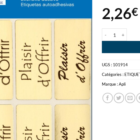
2,26
€
quantité de ETIQU
UGS :
101914
Catégories :
ETIQUE
Marque :
Apli