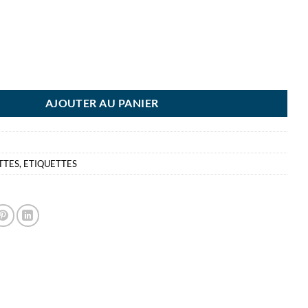
ETTE OR 25X50 PLAISIR OFF POCHETTE 3 FL 18 ETIQUETTES PLAISIR 
AJOUTER AU PANIER
TTES
,
ETIQUETTES