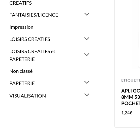
CREATIFS
FANTAISIES/LICENCE
Impression
LOISIRS CREATIFS
LOISIRS CREATIFS et
PAPETERIE
Non classé
ETIQUETTES
ETIQUET
PAPETERIE
APLI 462 GOMMETTES 8MM NOIR
APLI G
VISUALISATION
M
RONDE – ETIQUETTE ADHESIVE
8MM 53
POCHET
1,24
€
1,24
€