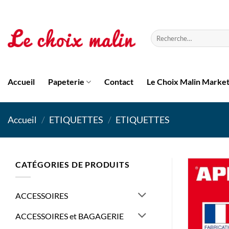
Passer
au
contenu
Recherche
pour :
Accueil
Papeterie
Contact
Le Choix Malin Marke
Accueil
/
ETIQUETTES
/
ETIQUETTES
CATÉGORIES DE PRODUITS
ACCESSOIRES
ACCESSOIRES et BAGAGERIE