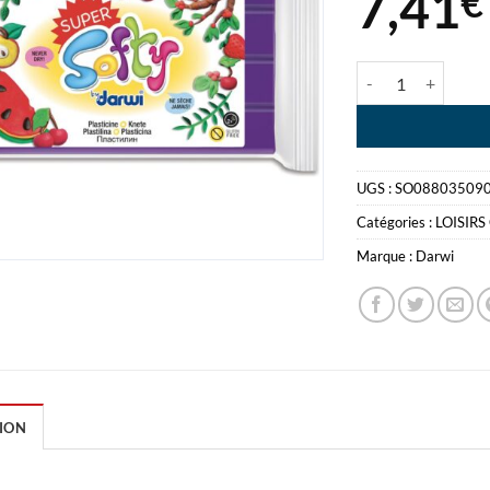
7,41
€
quantité de SUPE
UGS :
SO08803509
Catégories :
LOISIRS
Marque :
Darwi
ION