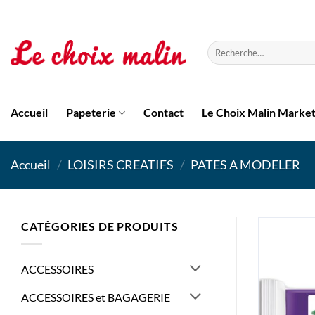
Passer
au
contenu
Recherche
pour :
Accueil
Papeterie
Contact
Le Choix Malin Marke
Accueil
/
LOISIRS CREATIFS
/
PATES A MODELER
CATÉGORIES DE PRODUITS
ACCESSOIRES
ACCESSOIRES et BAGAGERIE