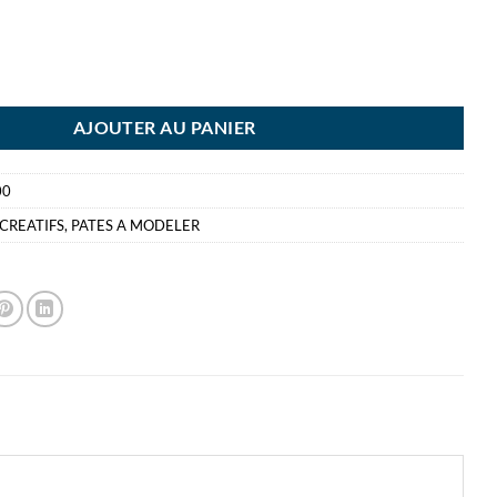
R SOFTY 350G VIOLET PATE A MODELER DARWI
AJOUTER AU PANIER
00
 CREATIFS
,
PATES A MODELER