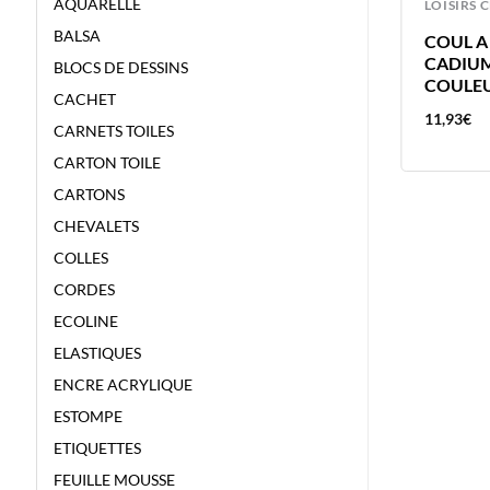
AQUARELLE
LOISIRS CREATIFS
LOISIRS 
BALSA
C
COUL A L’HUILE 40ML JAUNE
COUL A 
E
INDIEN – VAN GOGH – COULEUR A
CADIUM
BLOCS DE DESSINS
L’HUILE
COULEU
CACHET
11,93
€
11,93
€
CARNETS TOILES
CARTON TOILE
CARTONS
CHEVALETS
COLLES
CORDES
ECOLINE
ELASTIQUES
ENCRE ACRYLIQUE
ESTOMPE
ETIQUETTES
FEUILLE MOUSSE