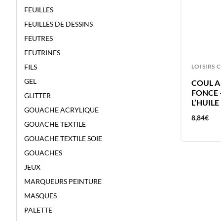
FEUILLES
FEUILLES DE DESSINS
FEUTRES
FEUTRINES
LOISIRS CREATIFS
LOISIRS 
FILS
GEL
ANNEAUX METAL 46MM – 10P
COUL A
APLI ANNEAUX BRISES
FONCE 
GLITTER
L’HUILE
GOUACHE ACRYLIQUE
9,50
€
8,84
€
GOUACHE TEXTILE
GOUACHE TEXTILE SOIE
GOUACHES
JEUX
MARQUEURS PEINTURE
MASQUES
PALETTE