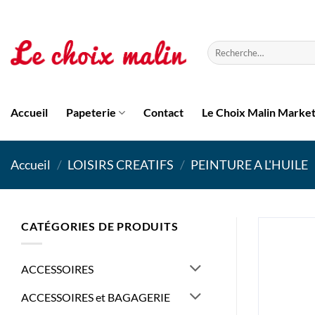
Passer
au
contenu
Recherche
pour :
Accueil
Papeterie
Contact
Le Choix Malin Marke
Accueil
/
LOISIRS CREATIFS
/
PEINTURE A L'HUILE
CATÉGORIES DE PRODUITS
ACCESSOIRES
ACCESSOIRES et BAGAGERIE