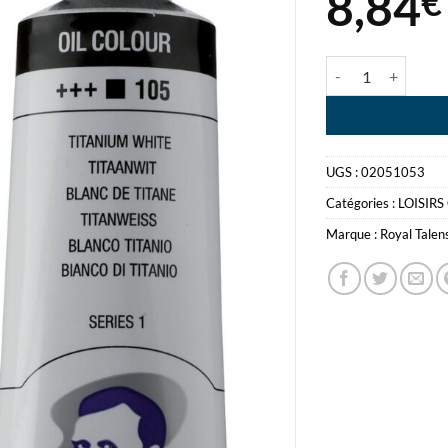
8,84
€
quantité de COUL 
UGS :
02051053
Catégories :
LOISIRS
Marque :
Royal Talen