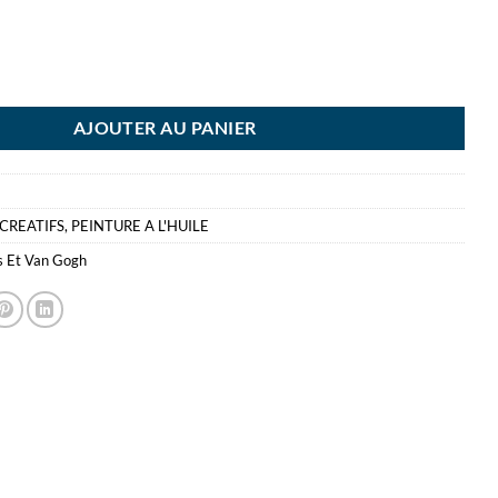
A L'HUILE 40ML BLANC TITA - VAN GOGH - COULEUR A L'HUILE
AJOUTER AU PANIER
 CREATIFS
,
PEINTURE A L'HUILE
s Et Van Gogh