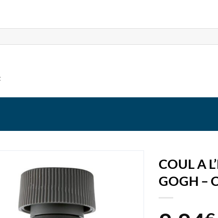
t
COUL A L
GOGH – C