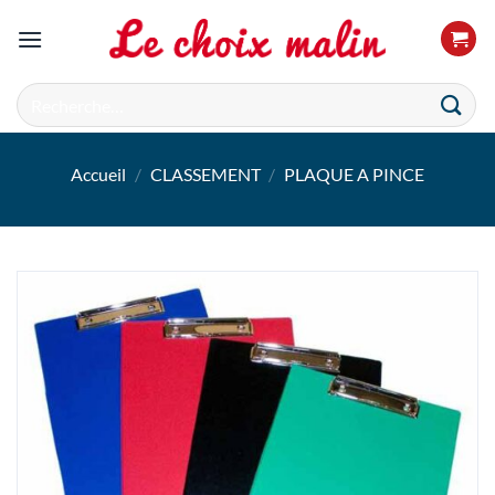
Passer
au
contenu
Recherche
pour :
Accueil
/
CLASSEMENT
/
PLAQUE A PINCE