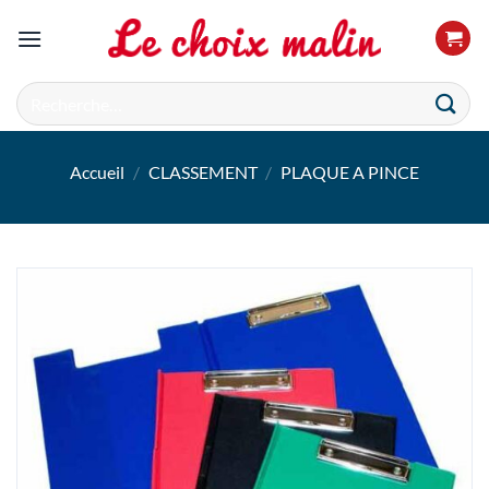
Passer
au
contenu
Recherche
pour :
Accueil
/
CLASSEMENT
/
PLAQUE A PINCE