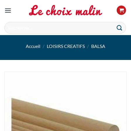
Passer
au
contenu
Recherche
pour :
Accueil
/
LOISIRS CREATIFS
/
BALSA