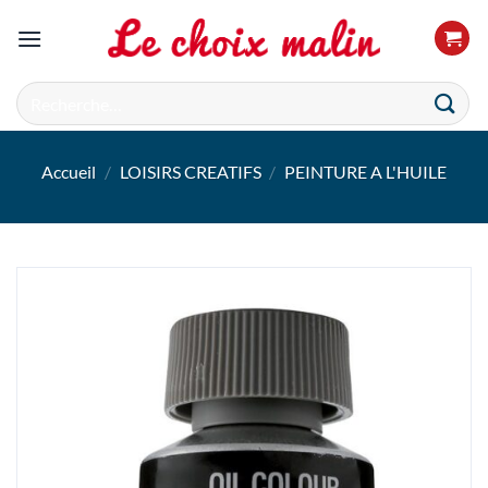
Passer
au
contenu
Recherche
pour :
Accueil
/
LOISIRS CREATIFS
/
PEINTURE A L'HUILE