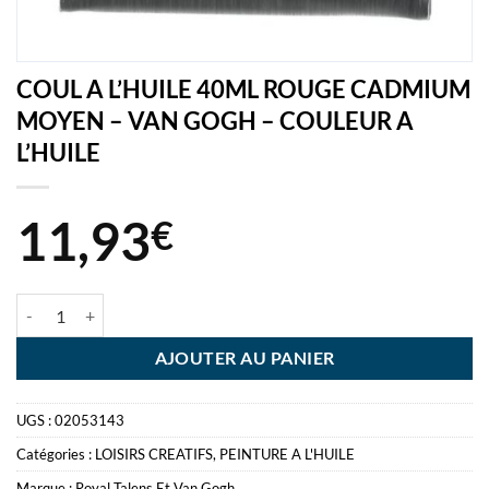
COUL A L’HUILE 40ML ROUGE CADMIUM
MOYEN – VAN GOGH – COULEUR A
L’HUILE
11,93
€
quantité de COUL A L'HUILE 40ML ROUGE CADMIUM MOYEN - VAN
AJOUTER AU PANIER
UGS :
02053143
Catégories :
LOISIRS CREATIFS
,
PEINTURE A L'HUILE
Marque :
Royal Talens Et Van Gogh