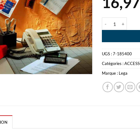
16,9
quantité de LEG
UGS :
7-185400
Catégories :
ACCESS
Marque :
Lega
ION