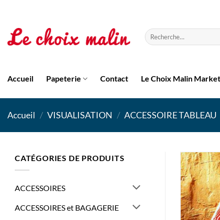
Passer
au
contenu
Recherche
pour :
Accueil
Papeterie
Contact
Le Choix Malin Marke
Accueil
/
VISUALISATION
/
ACCESSOIRE TABLEAU
CATÉGORIES DE PRODUITS
ACCESSOIRES
ACCESSOIRES et BAGAGERIE