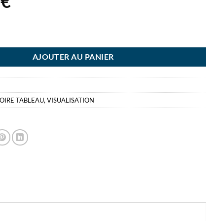
7
€
A BANDES METALLIQUE 5X100C MAGNETIQUE
AJOUTER AU PANIER
OIRE TABLEAU
,
VISUALISATION