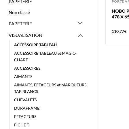
PAPETERIE
TABLEAUX
PORTE A
VELLEDA TABLEAU BLANC
NOBO P
Non classé
44X55CM DOUBLE FACE – NON
478 X 6
MAGNETIQUE
PAPETERIE
40,53
€
110,77
€
VISUALISATION
ACCESSOIRE TABLEAU
ACCESSOIRE TABLEAU et MAGIC-
CHART
ACCESSOIRES
AIMANTS
AIMANTS, EFFACEURS et MARQUEURS
TAB.BLANCS
CHEVALETS
DURAFRAME
EFFACEURS
FICHE T