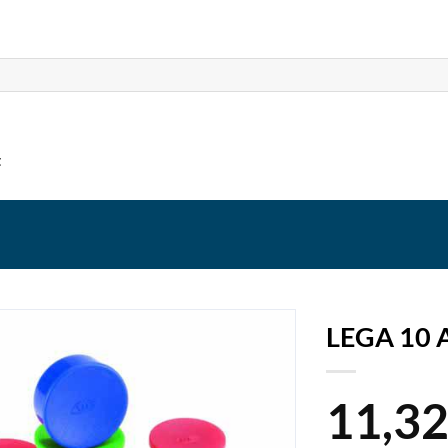
t
LEGA 10
11,3