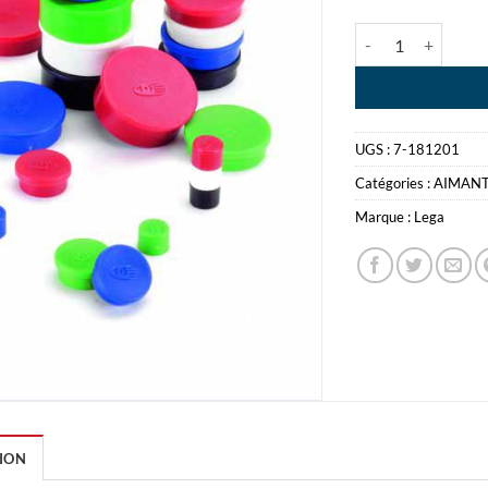
quantité de LEGA
UGS :
7-181201
Catégories :
AIMAN
Marque :
Lega
ION