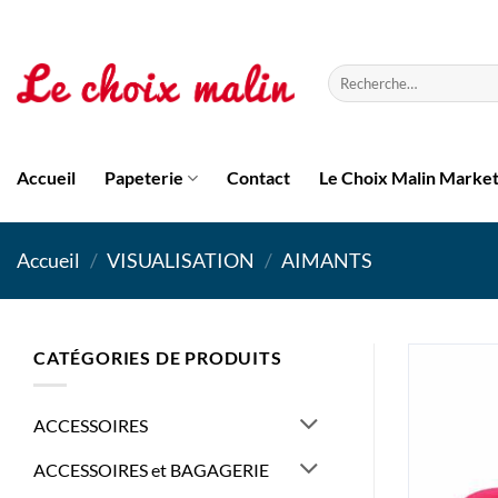
Passer
au
contenu
Recherche
pour :
Accueil
Papeterie
Contact
Le Choix Malin Marke
Accueil
/
VISUALISATION
/
AIMANTS
CATÉGORIES DE PRODUITS
ACCESSOIRES
ACCESSOIRES et BAGAGERIE