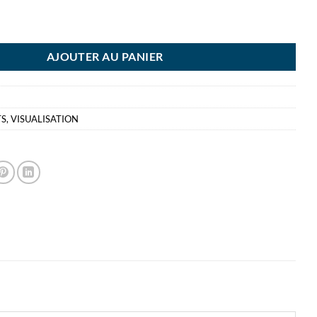
 10 AIMANTS 30MM RD NOIRS ROND
AJOUTER AU PANIER
TS
,
VISUALISATION