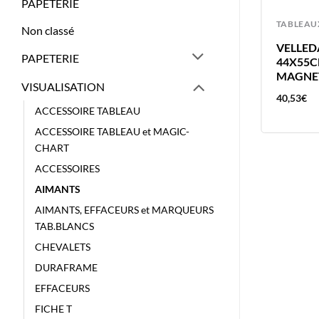
PAPETERIE
TABLEAUX
TABLEAU
Non classé
NOBO TABLEAU BLANC 60X45CM
VELLED
PAPETERIE
ACIER LAQUE – MAGNETIQUE
44X55C
1905216
MAGNE
VISUALISATION
61,51
€
40,53
€
ACCESSOIRE TABLEAU
ACCESSOIRE TABLEAU et MAGIC-
CHART
ACCESSOIRES
AIMANTS
AIMANTS, EFFACEURS et MARQUEURS
TAB.BLANCS
CHEVALETS
DURAFRAME
EFFACEURS
FICHE T