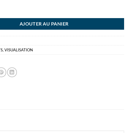
 10 AIMANTS 20MM RD NOIR ROND
AJOUTER AU PANIER
TS
,
VISUALISATION