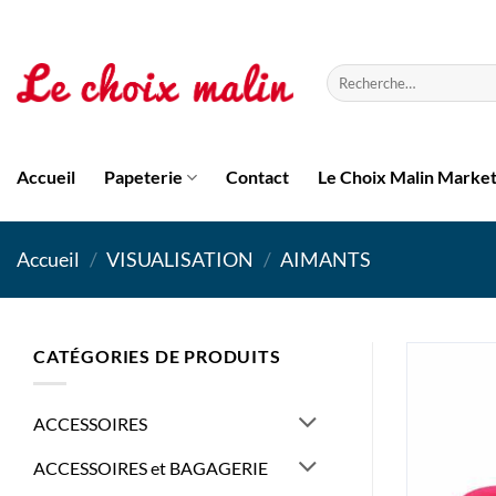
Passer
au
contenu
Recherche
pour :
Accueil
Papeterie
Contact
Le Choix Malin Marke
Accueil
/
VISUALISATION
/
AIMANTS
CATÉGORIES DE PRODUITS
ACCESSOIRES
ACCESSOIRES et BAGAGERIE