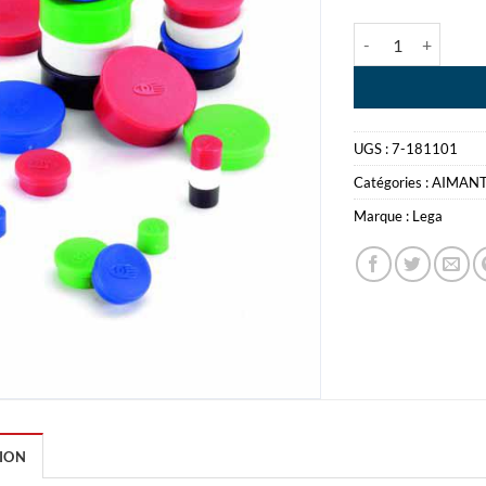
quantité de LEGA
UGS :
7-181101
Catégories :
AIMAN
Marque :
Lega
ION