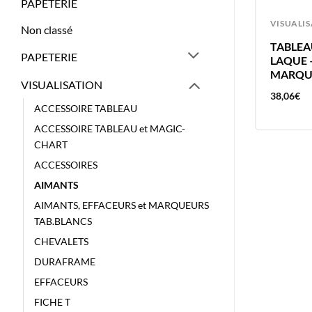
PAPETERIE
TABLEAUX
VISUALI
Non classé
NOBO TABLEAU BLANC 120X90
TABLEA
PAPETERIE
ACIER LAQUE MAGNETIQUE
LAQUE 
1905217
MARQUE
VISUALISATION
154,79
€
38,06
€
ACCESSOIRE TABLEAU
ACCESSOIRE TABLEAU et MAGIC-
CHART
ACCESSOIRES
AIMANTS
AIMANTS, EFFACEURS et MARQUEURS
TAB.BLANCS
CHEVALETS
DURAFRAME
EFFACEURS
FICHE T