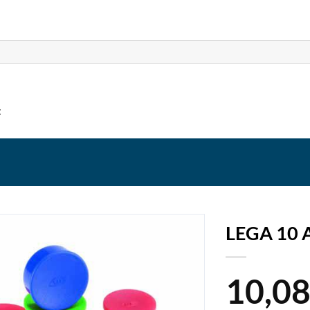
t
LEGA 10
10,0