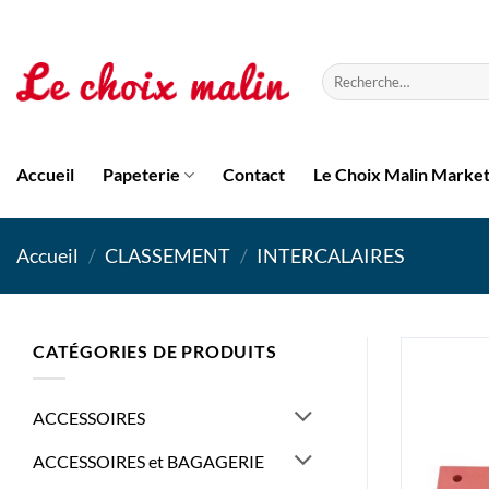
Passer
au
contenu
Recherche
pour :
Accueil
Papeterie
Contact
Le Choix Malin Marke
Accueil
/
CLASSEMENT
/
INTERCALAIRES
CATÉGORIES DE PRODUITS
ACCESSOIRES
ACCESSOIRES et BAGAGERIE