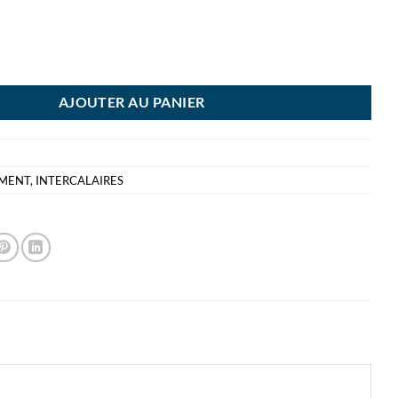
RCALAIRES TRAPEZE ROUGE 100 INTERCALAIRES BRONYL
AJOUTER AU PANIER
EMENT
,
INTERCALAIRES