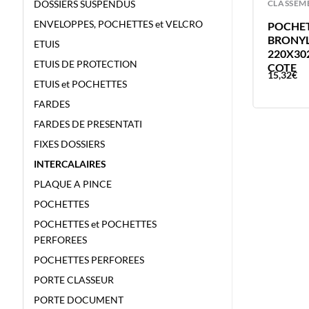
CLASSEMENT
CLASSEM
DOSSIERS SUSPENDUS
ENVELOPPES, POCHETTES et VELCRO
INTERCALAIRE CARTON SLT 12P
POCHET
A4 – ESSELTE – 12 POSITIONS
BRONYL
ETUIS
220X30
ETUIS DE PROTECTION
COTE
1,65
€
15,32
€
ETUIS et POCHETTES
FARDES
FARDES DE PRESENTATI
FIXES DOSSIERS
INTERCALAIRES
PLAQUE A PINCE
POCHETTES
POCHETTES et POCHETTES
PERFOREES
POCHETTES PERFOREES
PORTE CLASSEUR
PORTE DOCUMENT