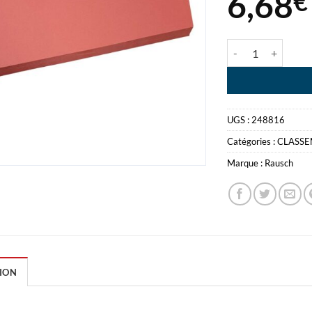
6,68
€
quantité de INTE
UGS :
248816
Catégories :
CLASS
Marque :
Rausch
ION